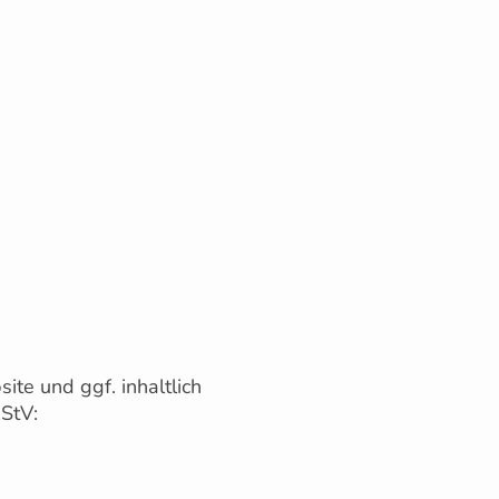
nheim 1906 e.V.
ite und ggf. inhaltlich
RStV: