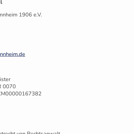
l
annheim 1906 e.V.
annheim.de
ister
R 0070
9SCM00000167382
etrecht von Rechtsanwalt